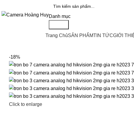
Danh mục
Search
Danh mục sản phẩm
Trang Chủ
SẢN PHẨM
TIN TỨC
GIỚI THI
-18%
Click to enlarge