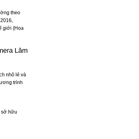
ường theo
 2016,
ế giới (Hoa
amera Lâm
ch nhỏ lẻ và
ương trình
c sở hữu