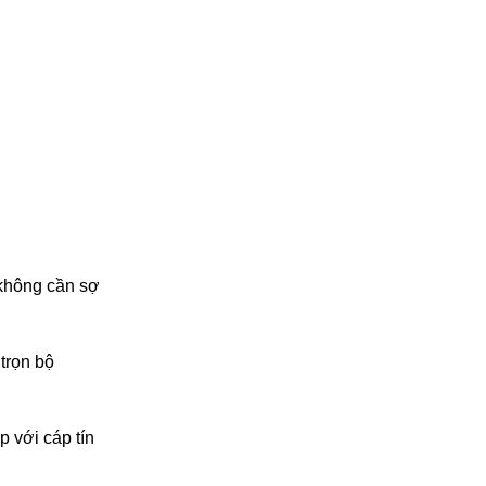
 không cần sợ
 trọn bộ
p với cáp tín