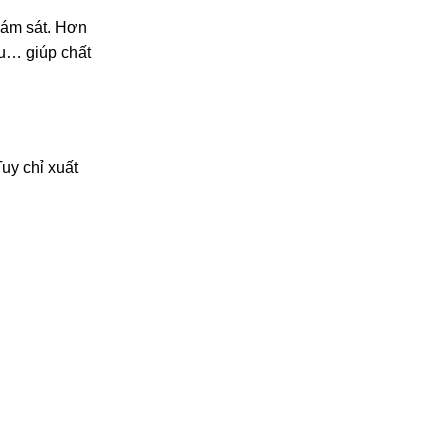
iám sát. Hơn
ễu… giúp chất
uy chỉ xuất