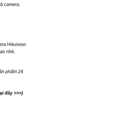
bộ camera.
ra Hikvision
bạn nhé.
sản phẩm 24
ại đây >>>)