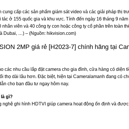
 cung cấp các sản phẩm giám sát video và các giải pháp thị tr
ối tác ở 155 quốc gia và khu vực. Tính đến ngày 16 tháng 9 năm
 nhân viên và 40 công ty con hoặc công ty cổ phần trên toàn th
và Dubai, …) – (Nguồn: hikvision.com)
ISION 2MP giá rẻ [H2023-7] chính hãng tại C
 các nhu cầu lắp đặt camera cho gia đình, cửa hàng có diện tí
ổi thọ dài lâu hơn. Đặc biệt, hiện tại Cameralamanh đang có ch
dẫn cho bạn đầu tư ngay hôm nay.
là gì?
g nghệ ghi hình HDTVI giúp camera hoạt động ổn định và đượ