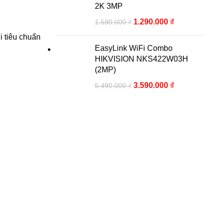
2K 3MP
1.290.000
₫
1.590.000
₫
i tiêu chuẩn
EasyLink WiFi Combo
HIKVISION NKS422W03H
(2MP)
3.590.000
₫
5.490.000
₫