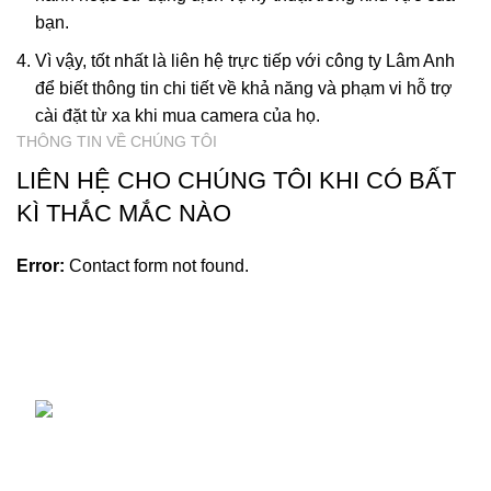
bạn.
Vì vậy, tốt nhất là liên hệ trực tiếp với công ty Lâm Anh
để biết thông tin chi tiết về khả năng và phạm vi hỗ trợ
cài đặt từ xa khi mua camera của họ.
THÔNG TIN VỀ CHÚNG TÔI
LIÊN HỆ CHO CHÚNG TÔI KHI CÓ BẤT
KÌ THẮC MẮC NÀO
Error:
Contact form not found.
Công ty cổ phần Camera Hoàng Huy chuyên lắp đặt sửa
chữa và cung cấp tất cả các thiết bị an ninh tại TP.Hà Nội