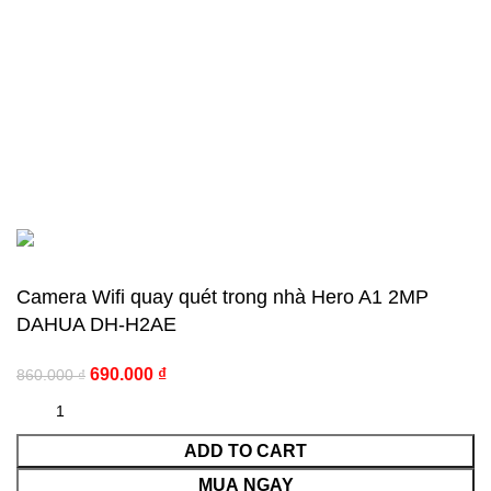
Recent Posts
Bản quyền 2018 thuộc về công ty thiết bị an ninh Hoàng
Huy
Camera Wifi quay quét trong nhà Hero A1 2MP
DAHUA DH-H2AE
690.000
₫
860.000
₫
ADD TO CART
MUA NGAY