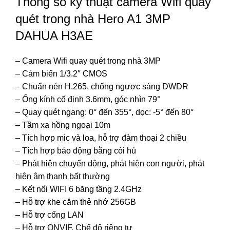
Thông số kỹ thuật camera Wifi quay
quét trong nhà Hero A1 3MP
DAHUA H3AE
– Camera Wifi quay quét trong nhà 3MP
– Cảm biến 1/3.2″ CMOS
– Chuẩn nén H.265, chống ngược sáng DWDR
– Ống kính cố định 3.6mm, góc nhìn 79°
– Quay quét ngang: 0° đến 355°, dọc: -5° đến 80°
– Tầm xa hồng ngoại 10m
– Tích hợp mic và loa, hỗ trợ đàm thoại 2 chiều
– Tích hợp báo động bằng còi hú
– Phát hiện chuyển động, phát hiện con người, phát
hiện âm thanh bất thường
– Kết nối WIFI 6 băng tầng 2.4GHz
– Hỗ trợ khe cắm thẻ nhớ 256GB
– Hỗ trợ cổng LAN
– Hỗ trợ ONVIF, Chế độ riêng tư