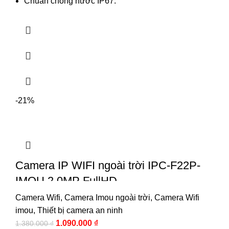
Chuẩn chống nước IP67.
-21%
Camera IP WIFI ngoài trời IPC-F22P-
IMOU 2.0MP FullHD
Camera Wifi
,
Camera Imou ngoài trời
,
Camera Wifi
imou
,
Thiết bị camera an ninh
1.090.000
₫
1.380.000
₫