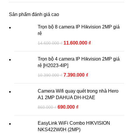
Sản phẩm đánh giá cao
Trọn bộ 8 camera IP Hikvision 2MP giá
rẻ
11.600.000
₫
14.600.000
₫
Trọn bộ 4 camera IP Hikvision 2MP giá
rẻ [H2023-4IP]
7.390.000
₫
10.390.000
₫
Camera Wifi quay quét trong nhà Hero
A1 2MP DAHUA DH-H2AE
690.000
₫
860.000
₫
EasyLink WiFi Combo HIKVISION
NKS422W0H (2MP)