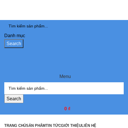
Danh mục
Search
Menu
Search
0
₫
Danh mục sản phẩm
TRANG CHỦ
SẢN PHẨM
TIN TỨC
GIỚI THIỆU
LIÊN HỆ