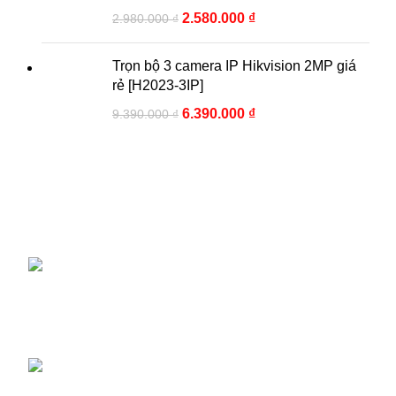
2.580.000
₫
2.980.000
₫
Trọn bộ 3 camera IP Hikvision 2MP giá
rẻ [H2023-3IP]
6.390.000
₫
9.390.000
₫
Công ty cổ phần Camera Hoàng Huy chuyên lắp đặt sửa
chữa và cung cấp tất cả các thiết bị an ninh tại TP.Hà Nội
Trụ sở chính: Khu đô thị Đô Nghĩa, Hà Đông, Hà Nội