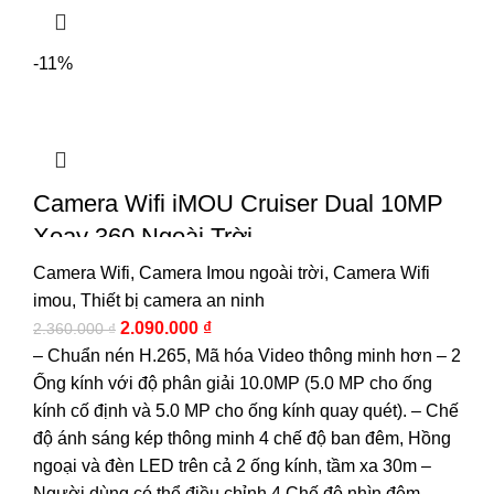
-11%
Camera Wifi iMOU Cruiser Dual 10MP
Xoay 360 Ngoài Trời
Camera Wifi
,
Camera Imou ngoài trời
,
Camera Wifi
imou
,
Thiết bị camera an ninh
2.090.000
₫
2.360.000
₫
– Chuẩn nén H.265, Mã hóa Video thông minh hơn – 2
Ống kính với độ phân giải 10.0MP (5.0 MP cho ống
kính cố định và 5.0 MP cho ống kính quay quét). – Chế
độ ánh sáng kép thông minh 4 chế độ ban đêm, Hồng
ngoại và đèn LED trên cả 2 ống kính, tầm xa 30m –
Người dùng có thể điều chỉnh 4 Chế độ nhìn đêm